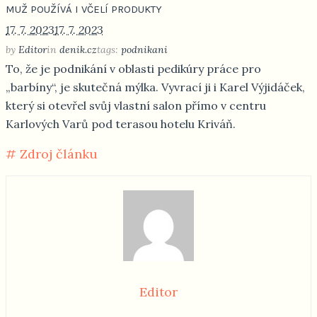
MUŽ POUŽÍVÁ I VČELÍ PRODUKTY
17. 7. 2023
17. 7. 2023
by
Editor
in
denik.cz
tags:
podnikani
To, že je podnikání v oblasti pedikúry práce pro
„barbíny“, je skutečná mýlka. Vyvrací ji i Karel Výjidáček,
který si otevřel svůj vlastní salon přímo v centru
Karlových Varů pod terasou hotelu Kriváň.
# Zdroj článku
Editor