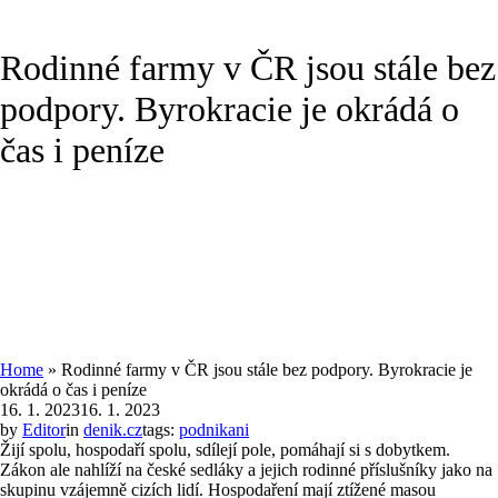
Rodinné farmy v ČR jsou stále bez
podpory. Byrokracie je okrádá o
čas i peníze
Home
»
Rodinné farmy v ČR jsou stále bez podpory. Byrokracie je
okrádá o čas i peníze
16. 1. 2023
16. 1. 2023
by
Editor
in
denik.cz
tags:
podnikani
Žijí spolu, hospodaří spolu, sdílejí pole, pomáhají si s dobytkem.
Zákon ale nahlíží na české sedláky a jejich rodinné příslušníky jako na
skupinu vzájemně cizích lidí. Hospodaření mají ztížené masou