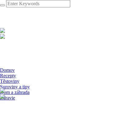
Domov
Recepty
Těstoviny
Suroviny a tipy
Dom a záhrada
Zdravie