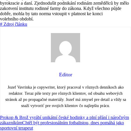
byrokracie a daní. Zjednodušit podnikání rodinám zemědělců by mělo
zakotvení institutu rodinné farmy do zákona. Když všechno půjde
dobře, mohla by tato norma vstoupit v platnost ke konci
volebního období.
# Zdroj článku
Editor
Jozef Vavrinka je copywriter, ktorý pracoval v rôznych denníkoch ako
redaktor. Teraz píše texty pre rôznych klientov, od obsahu webových
stránok až po propagačné materiály. Jozef má zmysel pre detail a vždy sa
snaží vytvoriť pre svojich klientov čo najlepšiu prácu.
Prokop & Brož vyrábí unikátní české hodinky a plní přání i náročným
zákazníkům
Chtěl být profesionálním fotbalistou, dnes pomáhá jako
sportovní terapeut