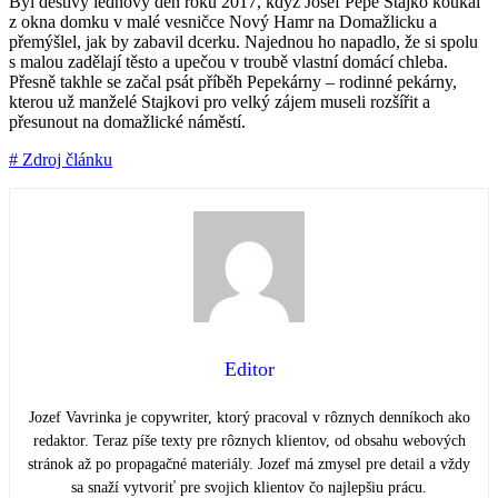
Byl deštivý lednový den roku 2017, když Josef Pepe Stajko koukal
z okna domku v malé vesničce Nový Hamr na Domažlicku a
přemýšlel, jak by zabavil dcerku. Najednou ho napadlo, že si spolu
s malou zadělají těsto a upečou v troubě vlastní domácí chleba.
Přesně takhle se začal psát příběh Pepekárny – rodinné pekárny,
kterou už manželé Stajkovi pro velký zájem museli rozšířit a
přesunout na domažlické náměstí.
# Zdroj článku
Editor
Jozef Vavrinka je copywriter, ktorý pracoval v rôznych denníkoch ako
redaktor. Teraz píše texty pre rôznych klientov, od obsahu webových
stránok až po propagačné materiály. Jozef má zmysel pre detail a vždy
sa snaží vytvoriť pre svojich klientov čo najlepšiu prácu.