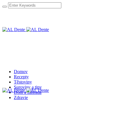
Domov
Recepty
Těstoviny
Suroviny a tipy
Dom a záhrada
Zdravie