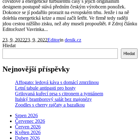
covidové a energetické turbulentní časy s jejich originálním
designem postupně stává předním českým výrobcem ponožek.
Dokonce se jí podařilo prorazit na evropském trhu. Jenže i na ně
dolehla energetická krize a musí začít šetřit. Ve firmě tedy raději
jdou cestou nižšího zisku, než aby museli propouštět. # Zdroj článku
EditorJozef Vavrinka...
23. 9. 2022
23. 9. 2022
Editor
in
denik.cz
Hledat
Hledat
Nejnovější příspěvky
Affogato: ledová káva s domácí zmrzlinou
Letní tabule antipasti pro hosty
Grilovaná kuřecí prsa s citronem a tymiánem
Italský bramborový salát bez majonézy
Zoodles s cherry rajčaty a bazalkou
Srpen 2026
Červenec 2026
Červen 2026
Květen 2026
Duben 2026