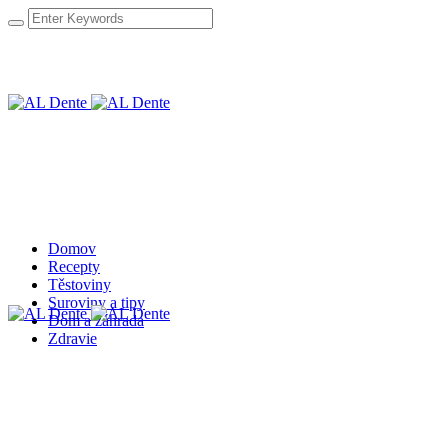
Domov
Recepty
Těstoviny
Suroviny a tipy
Dom a záhrada
Zdravie