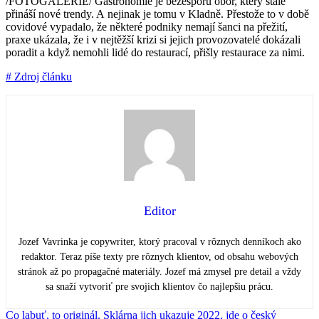
/FOTOGALERIE/ Gastronomie je bezesporu obor, který stále
přináší nové trendy. A nejinak je tomu v Kladně. Přestože to v době
covidové vypadalo, že některé podniky nemají šanci na přežití,
praxe ukázala, že i v nejtěžší krizi si jejich provozovatelé dokázali
poradit a když nemohli lidé do restaurací, přišly restaurace za nimi.
# Zdroj článku
Editor
Jozef Vavrinka je copywriter, ktorý pracoval v rôznych denníkoch ako
redaktor. Teraz píše texty pre rôznych klientov, od obsahu webových
stránok až po propagačné materiály. Jozef má zmysel pre detail a vždy
sa snaží vytvoriť pre svojich klientov čo najlepšiu prácu.
Co labuť, to originál. Sklárna jich ukazuje 2022, jde o český