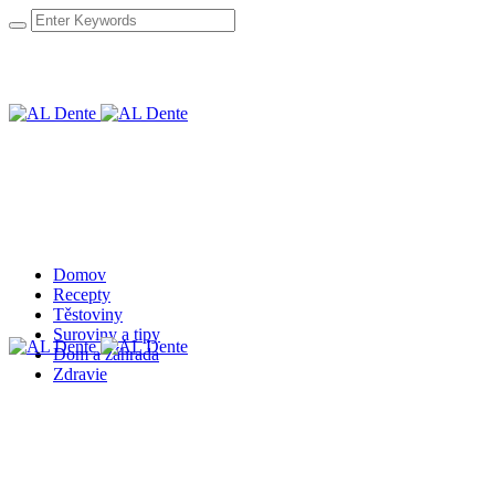
Domov
Recepty
Těstoviny
Suroviny a tipy
Dom a záhrada
Zdravie